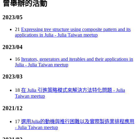
曾舉辦的活動
2023/05
21
Expressing tree structure using composite pattern and its
applications in Julia - Julia Taiwan meetup
2023/04
16
Iterators, generators and iterables and their applications in
Julia - Julia Taiwan meetup
2023/03
18
在 Julia 引進策略模式來解決方法特化問題 - Julia
Taiwan meetup
2021/12
17
選用Julia的動機與推行困難以及實際製造業排程應用
- Julia Taiwan meetup